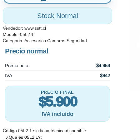
Stock Normal
Vendedor:
www.sstt.cl
Modelo: 05L2.1
Categoria:
Accesorios Camaras Seguridad
Precio normal
Precio neto
$4.958
IVA
$942
PRECIO FINAL
$5.900
IVA incluido
Código 05L2.1 sin ficha técnica disponible.
¿Que es 05L2.1?: