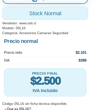
Stock Normal
Vendedor:
www.sstt.cl
Modelo: 05L16
Categoria:
Accesorios Camaras Seguridad
Precio normal
Precio neto
$2.101
IVA
$399
PRECIO FINAL
$2.500
IVA incluido
Código 05L16 sin ficha técnica disponible.
¿Que es 05L16?: