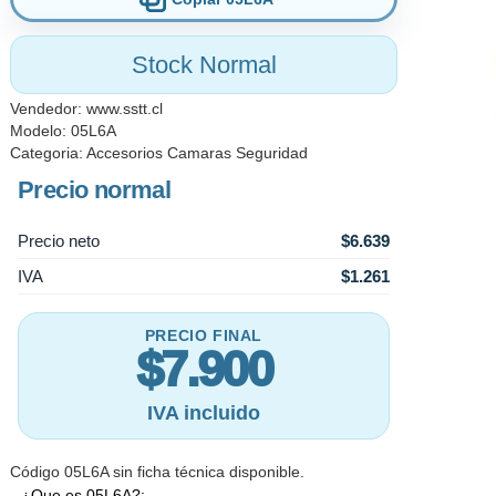
Stock Normal
Vendedor:
www.sstt.cl
Modelo: 05L6A
Categoria:
Accesorios Camaras Seguridad
Precio normal
Precio neto
$6.639
IVA
$1.261
PRECIO FINAL
$7.900
IVA incluido
Código 05L6A sin ficha técnica disponible.
¿Que es 05L6A?: