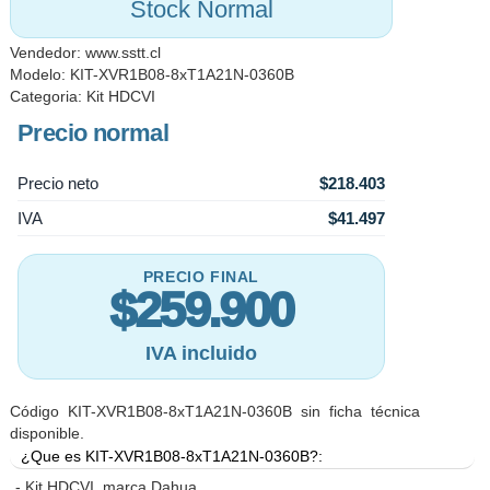
Stock Normal
Vendedor:
www.sstt.cl
Modelo: KIT-XVR1B08-8xT1A21N-0360B
Categoria:
Kit HDCVI
Precio normal
Precio neto
$218.403
IVA
$41.497
PRECIO FINAL
$259.900
IVA incluido
Código KIT-XVR1B08-8xT1A21N-0360B sin ficha técnica
disponible.
¿Que es KIT-XVR1B08-8xT1A21N-0360B?:
- Kit HDCVI, marca Dahua.