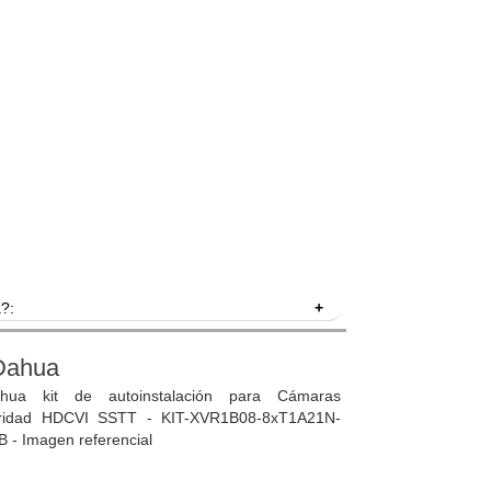
?:
ala, de poca disuación, ideales para el uso en
 entre humanos y vehículos para la detonación de
Dahua