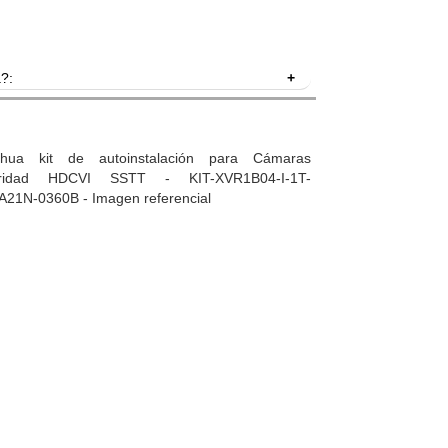
?:
ala, de poca disuación, ideales para el uso en
iscriminando entre humanos y vehículos para la