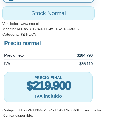
Stock Normal
Vendedor:
www.sstt.cl
Modelo: KIT-XVR1B04-I-1T-4xT1A21N-0360B
Categoria:
Kit HDCVI
Precio normal
Precio neto
$184.790
IVA
$35.110
PRECIO FINAL
$219.900
IVA incluido
Código KIT-XVR1B04-I-1T-4xT1A21N-0360B sin ficha
técnica disponible.