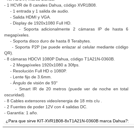
- 1 HCVR de 8 canales Dahua, código XVR1B08.
- 1 entrada y 1 salida de audio.
- Salida HDMI y VGA.
- Display de 1920x1080 Full HD.
- Soporta adicionalmente 2 cámaras IP de hasta 6
megapíxeles.
- Soporta disco duro de hasta 8 Terabytes.
- Soporta P2P (se puede enlazar al celular mediante código
QR).
- 8 cámaras HDCVI 1080P Dahua, código T1A21N-0360B.
- 2 Megapíxeles 1920x1080 a 30fps.
- Resolución Full HD o 1080P.
- Lente fijo de 3.6mm.
- Ángulo de visión de 93°
- Smart IR de 20 metros (puede ver de noche en total
oscuridad).
- 8 Cables extensores video/energia de 18 mts c/u .
- 2 Fuentes de poder 12V con 4 salidas DC.
- Garantía: 1 año.
¿Para que sirve KIT-XVR1B08-8xT1A21N-0360B marca Dahua?:
Kit HDCVI de 8 canales con disco duro incluido. Cámaras HDCVI d