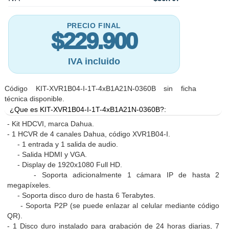
PRECIO FINAL
$229.900
IVA incluido
Código KIT-XVR1B04-I-1T-4xB1A21N-0360B sin ficha
técnica disponible.
¿Que es KIT-XVR1B04-I-1T-4xB1A21N-0360B?:
- Kit HDCVI, marca Dahua.
- 1 HCVR de 4 canales Dahua, código XVR1B04-I.
- 1 entrada y 1 salida de audio.
- Salida HDMI y VGA.
- Display de 1920x1080 Full HD.
- Soporta adicionalmente 1 cámara IP de hasta 2
megapíxeles.
- Soporta disco duro de hasta 6 Terabytes.
- Soporta P2P (se puede enlazar al celular mediante código
QR).
- 1 Disco duro instalado para grabación de 24 horas diarias, 7