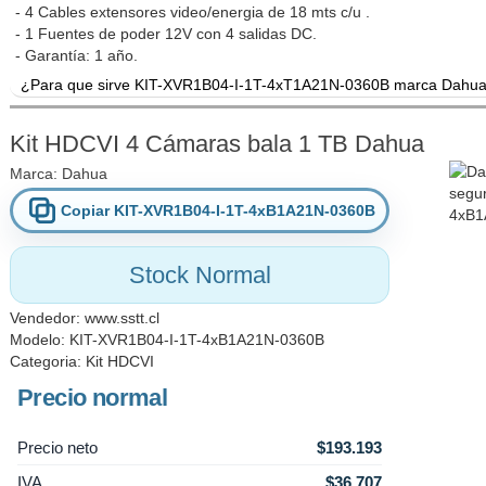
- 4 Cables extensores video/energia de 18 mts c/u .
- 1 Fuentes de poder 12V con 4 salidas DC.
- Garantía: 1 año.
¿Para que sirve KIT-XVR1B04-I-1T-4xT1A21N-0360B marca Dahua
Kit HDCVI de 4 canales con disco duro incluido. Cámaras HDCVI b
interior o exterior. El grabador posee inteligencia artificial, d
Kit HDCVI 4 Cámaras bala 1 TB Dahua
detonación de analíticas de cruce de línea.
Marca:
Dahua
Copiar KIT-XVR1B04-I-1T-4xB1A21N-0360B
Stock Normal
Vendedor:
www.sstt.cl
Modelo: KIT-XVR1B04-I-1T-4xB1A21N-0360B
Categoria:
Kit HDCVI
Precio normal
Precio neto
$193.193
IVA
$36.707