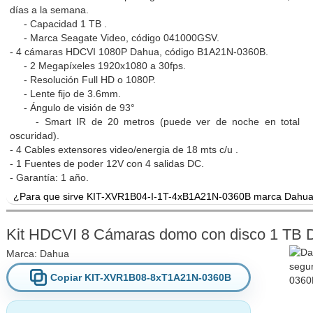
días a la semana.
- Capacidad 1 TB .
- Marca Seagate Video, código 041000GSV.
- 4 cámaras HDCVI 1080P Dahua, código B1A21N-0360B.
- 2 Megapíxeles 1920x1080 a 30fps.
- Resolución Full HD o 1080P.
- Lente fijo de 3.6mm.
- Ángulo de visión de 93°
- Smart IR de 20 metros (puede ver de noche en total
oscuridad).
- 4 Cables extensores video/energia de 18 mts c/u .
- 1 Fuentes de poder 12V con 4 salidas DC.
- Garantía: 1 año.
¿Para que sirve KIT-XVR1B04-I-1T-4xB1A21N-0360B marca Dahua
Kit HDCVI de 4 canales con disco duro incluido. Cámaras HDCVI b
interiores. El grabador posee inteligencia artificial, discriminando
Kit HDCVI 8 Cámaras domo con disco 1 TB 
analíticas de cruce de línea.
Marca:
Dahua
Copiar KIT-XVR1B08-8xT1A21N-0360B