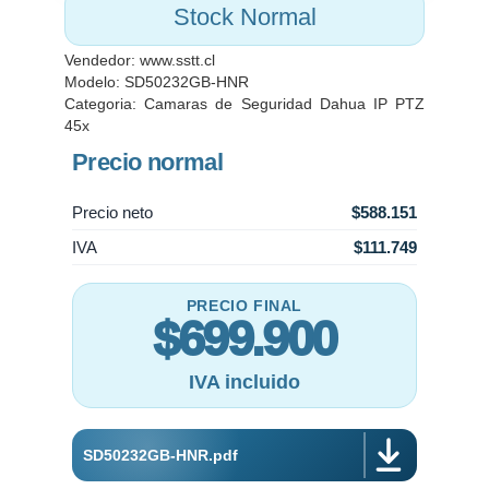
- FUnciona con PoE+ 6W.
Stock Normal
- Garantía: 1 año
Vendedor:
www.sstt.cl
Modelo: SD50232GB-HNR
Categoria:
Camaras de Seguridad Dahua IP PTZ
45x
Precio normal
Precio neto
$588.151
IVA
$111.749
PRECIO FINAL
$699.900
IVA incluido
SD50232GB-HNR.pdf