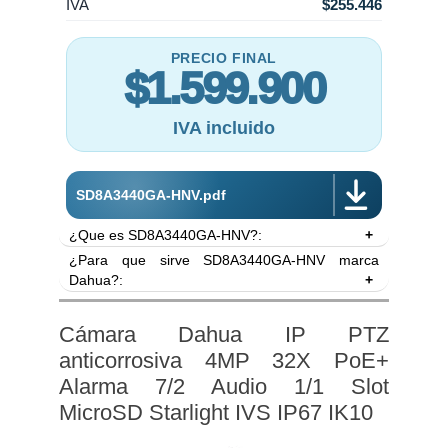
IVA
$255.446
PRECIO FINAL
$1.599.900
IVA incluido
SD8A3440GA-HNV.pdf
¿Que es SD8A3440GA-HNV?:
¿Para que sirve SD8A3440GA-HNV marca
- Cámara de seguridad IP PTZ marca Dahua.
Dahua?:
- 4Megapixeles 256x1440.
- Protección a la intemperie IP67.
Cámara de seguridad Ultrasmart 40X Zoom óptico
- Protección antivandálica IK10.
500 metro de smart IR para visión nocturna.Esta
Cámara Dahua IP PTZ
- Lente zoom motorizado 40X
cámara de seguridad IP provee una resolución de
anticorrosiva 4MP 32X PoE+
- 240°/s, 360° de giro continuo.
captura en
formato 4 Mega píxeles
.
Alarma 7/2 Audio 1/1 Slot
- 500 metros IR.
- Posee compresión H.264, H.264+, H.265,
MicroSD Starlight IVS IP67 IK10
H.265+.
- Permite detección a 3034 Metros y permite