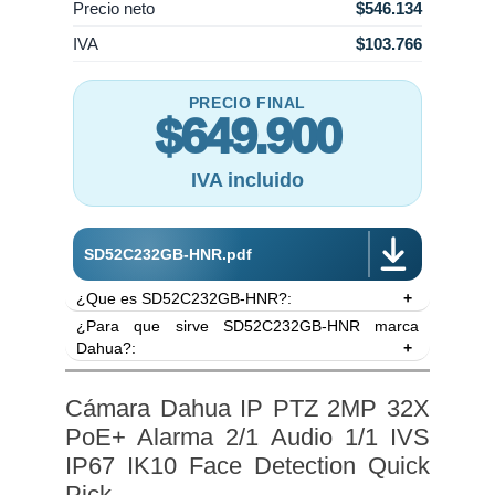
Precio neto
$546.134
IVA
$103.766
PRECIO FINAL
$649.900
IVA incluido
SD52C232GB-HNR.pdf
¿Que es SD52C232GB-HNR?:
¿Para que sirve SD52C232GB-HNR marca
- Cámara de seguridad IP PTZ marca Dahua.
Dahua?:
- Resolución de 2MP 1920x1080 pixeles, 30fps.
- Posee tecnología Quick Pick.
QuickPick es la principal característica de esta
- Inteligencia:
Wizsense
(inteligencia artificial IA).
cámara, es que puede etiquetar inteligentemente
Cámara Dahua IP PTZ 2MP 32X
- Posee detección de movimiento por inteligencia
las imagenes para su posterior búsqueda en el
PoE+ Alarma 2/1 Audio 1/1 IVS
artificial IA SMD+. Clasifica humanos y vehículos.
grabador. Basta con seleccionar en un trozo de
IP67 IK10 Face Detection Quick
- Posee IVS, cruce de línea y protección de
video, un trozo de imagen, de por ejemplo, una
perímetro por inteligencia artificial IA. Clasifica
Pick
persona, y luego el grabador indicará en cuantas