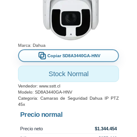
- Posee 7 entradas de alarma y 2 salidas de relé.
- Slot interno de memoria micro SD 256Gb
máximo.
- Posee Wiper.
- Sensor CMOS 1/1.8 pulgadas.
- Soporte a pared incluído.
- Diámetro 240 mm Altura 382 mm.
Marca:
- Funciona con 24 Voltios AC 3A; fuente incluída.
Dahua
- Hi PoE 33W.
Copiar SD8A3440GA-HNV
- Garantía: 1 año
Stock Normal
Vendedor:
www.sstt.cl
Modelo: SD8A3440GA-HNV
Categoria:
Camaras de Seguridad Dahua IP PTZ
45x
Precio normal
Precio neto
$1.344.454