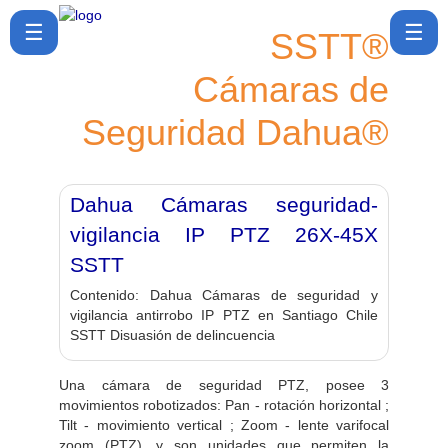
☰
☰
SSTT®
Cámaras de
SSTT®
Seguridad Dahua®
Cómo
comprar
Política
Dahua Cámaras seguridad-
de post
venta
vigilancia IP PTZ 26X-45X
SSTT
Ubicación
Contenido:
Dahua Cámaras de seguridad y
y
vigilancia antirrobo IP PTZ en Santiago Chile
Contacto
SSTT Disuasión de delincuencia
Blog ▾
Una cámara de seguridad PTZ, posee 3
movimientos robotizados: Pan - rotación horizontal ;
🔎Buscar
Tilt - movimiento vertical ; Zoom - lente varifocal
zoom (PTZ), y son unidades que permiten la