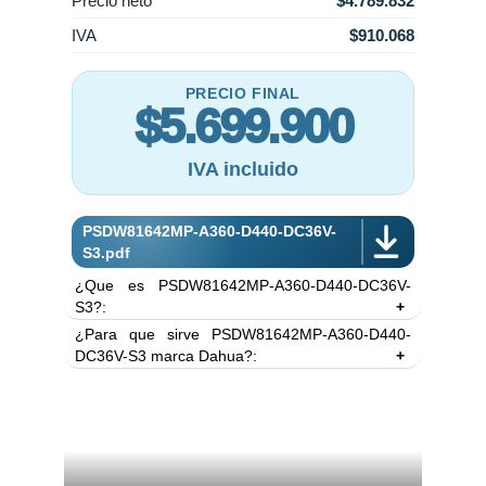
Precio neto
$4.789.832
IVA
$910.068
PRECIO FINAL
$5.699.900
IVA incluido
PSDW81642MP-A360-D440-DC36V-
S3.pdf
¿Que es PSDW81642MP-A360-D440-DC36V-
S3?:
¿Para que sirve PSDW81642MP-A360-D440-
DC36V-S3 marca Dahua?:
Incluye estos soportes:
Cámara de seguridad doble. Soporte a pared
Soporte a pared
PFB710W-SG
.
PFB710W-SG, a techo PFB710C-SG y adaptador
Soporte a techo
PFB710C-SG
.
PBW059-00 incluidos.
Adaptador
PBW059-00
.
. Se trata de una cámara superior compuesta por
un arreglo de 8 cámaras de menor resolución,